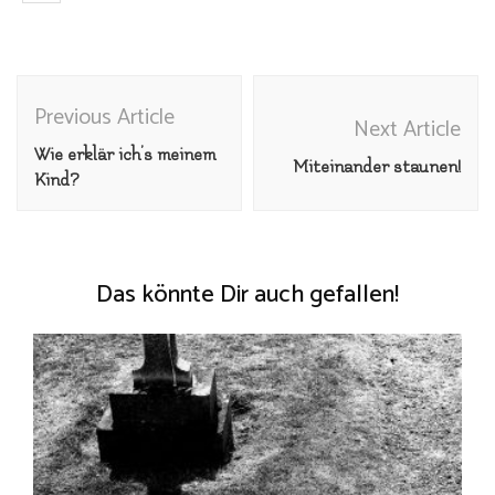
Post
Previous Article
Navigation
Next Article
Wie erklär ich’s meinem
Miteinander staunen!
Kind?
Das könnte Dir auch gefallen!