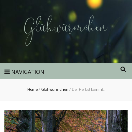
Glühwürmchen
NAVIGATION
Home
/
Glühwürmchen
/
Der Herbst kommt…