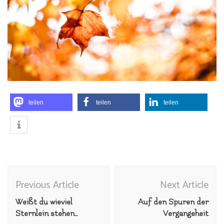
teilen
teilen
teilen
Post
Previous Article
Next Article
Navigation
Weißt du wieviel
Auf den Spuren der
Sternlein stehen…
Vergangeheit