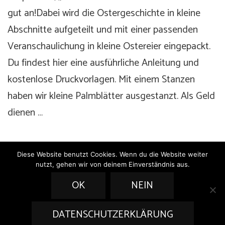
gut an!Dabei wird die Ostergeschichte in kleine
Abschnitte aufgeteilt und mit einer passenden
Veranschaulichung in kleine Ostereier eingepackt.
Du findest hier eine ausführliche Anleitung und
kostenlose Druckvorlagen. Mit einem Stanzen
haben wir kleine Palmblätter ausgestanzt. Als Geld
dienen …
Diese Website benutzt Cookies. Wenn du die Website weiter
nutzt, gehen wir von deinem Einverständnis aus.
OK
NEIN
Copyright by Glühwürmchen 2026 |
Datenschutzerklärung
|
Impressum
DATENSCHUTZERKLÄRUNG
|
Kontakt